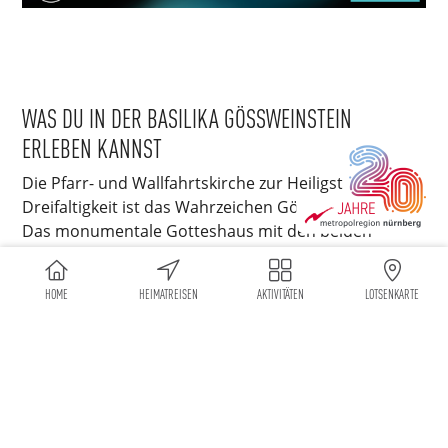
WAS DU IN DER BASILIKA GÖSSWEINSTEIN E
RLEBEN KANNST
Die Pfarr- und Wallfahrtskirche zur Heiligsten
Dreifaltigkeit ist das Wahrzeichen Gößweinsteins.
Das monumentale Gotteshaus mit den beiden
majestätischen Türmen bildet zusammen mit seiner
Wallfahrt das religiöse Zentrum der Fränkischen
HOME
HEIMATREISEN
AKTIVITÄTEN
LOTSENKARTE
Schweiz. Tausende von Wallfahrern kommen jährlich
zu dieser Gnadenstätte, um hier neue Kraft und
seelische Erbauung zu schöpfen. Darüber hinaus ist
die Basilika das Ziel vieler Kunstfreunde und
Touristen. Schließlich gehört die von 1730 – 1739
errichtete Kirche zu den bedeutendsten
Schöpfungen der Spätbarockarchitektur Frankens