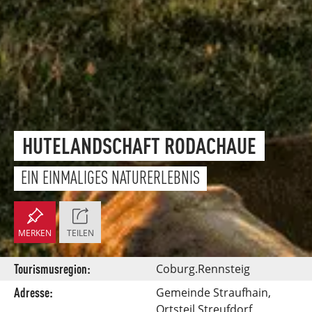
HUTELANDSCHAFT RODACHAUE
EIN EINMALIGES NATURERLEBNIS
MERKEN
TEILEN
Tourismusregion:
Coburg.Rennsteig
Adresse:
Gemeinde Straufhain,
Ortsteil Streufdorf