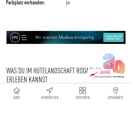
Parkplatz vorhanden:
Ja
WAS DU IM HUTELANDSCHAFT RODACHAUE
ERLEBEN KANNST
Die Hutelandschaft Rodachaue ist ein einzigartiges
Naturerlebnis und lädt dazu ein, die ursprüngliche
HOME
HEIMATREISEN
AKTIVITÄTEN
LOTSENKARTE
Kulturlandschaft rund um Bad Rodach zu entdecken.
Weite Wiesen, alte Baumgruppen und offene Flächen
prägen das Bild und bieten Lebensraum für
zahlreiche Tier- und Pflanzenarten. Besonders
charakteristisch ist die extensive Beweidung, durch