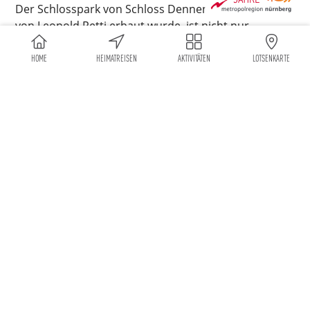
Der Schlosspark von Schloss Dennenlohe, das 1734
von Leopold Retti erbaut wurde, ist nicht nur
Botanischer Garten, sondern mit 26 ha einer der
größten Privatparks Deutschlands. Baron von
HOME
HEIMATREISEN
AKTIVITÄTEN
LOTSENKARTE
Süsskind ist stetig am Planen und Arbeiten, so dass
sich der Park jedes Jahr verändert. Highlight sind die
persönlichen Parkführungen des „grünen“ Barons!