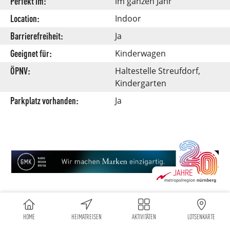
Perfekt im:
im ganzen Jahr
Location:
Indoor
Barrierefreiheit:
Ja
Geeignet für:
Kinderwagen
ÖPNV:
Haltestelle Streufdorf,
Kindergarten
Parkplatz vorhanden:
Ja
WAS DU IM ZWEILÄNDERMUSEUM STRAUFHAIN
HOME
HEIMATREISEN
AKTIVITÄTEN
LOTSENKARTE