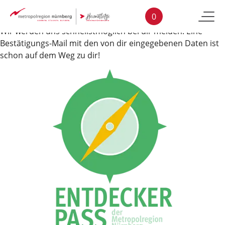
VIELEN DANK FÜR DEINE NACHRICHT!
Skip to main content
0
Wir werden uns schnellstmöglich bei dir melden. Eine
Bestätigungs-Mail mit den von dir eingegebenen Daten ist
schon auf dem Weg zu dir!