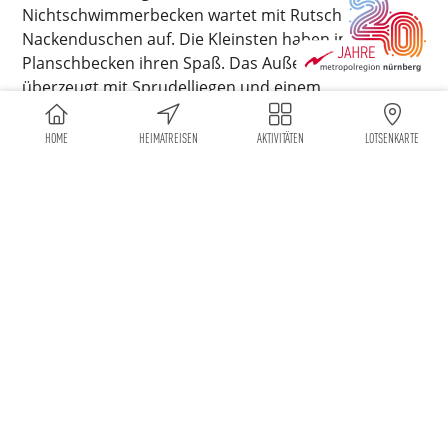
Nichtschwimmerbecken wartet mit Rutsche und
Nackenduschen auf. Die Kleinsten haben im
Planschbecken ihren Spaß. Das Außenbecken
überzeugt mit Sprudelliegen und einem
Strömungskanal. Das Wasser ist mit Natursole
angereichert, was sich wohltuend auf die Gesundheit
HOME
HEIMATREISEN
AKTIVITÄTEN
LOTSENKARTE
auswirken soll.
Sechs Saunen und ein Dampfbad stehen dir in einem
gesonderten Bereich zur Verfügung. Nach einem
Saunagang kannst du dich sogar im Main abkühlen –
das Aqua-Sole liegt direkt am Flussufer.
Im Sommer lockt das Freibad auf die Mondseeinsel,
die im Main liegt. Du gelangst über eine Brücke
hinüber. Neben dem Erlebnis- und dem 50-Meter-
Becken warten draußen eine Riesenrutsche,
Sprungtürme bis zu zehn Metern und Volleyballfelder
auf dich.