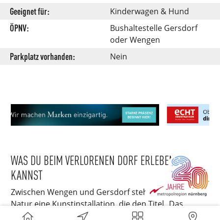
Geeignet für:
Kinderwagen & Hund
ÖPNV:
Bushaltestelle Gersdorf
oder Wengen
Parkplatz vorhanden:
Nein
WAS DU BEIM VERLORENEN DORF ERLEBEN
KANNST
Zwischen Wengen und Gersdorf steht mitten in der
Natur eine Kunstinstallation, die den Titel „Das
verlorene Dorf“ trägt und die regionale Baukultur