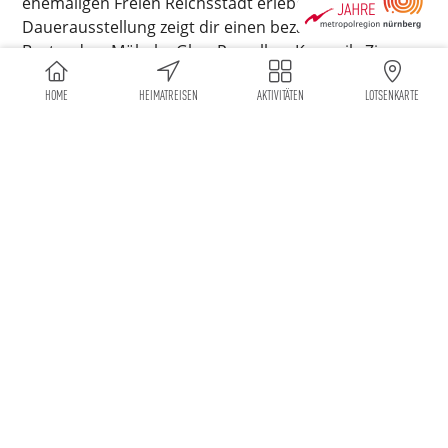
ehemaligen Freien Reichsstadt erleben. Die
Dauerausstellung zeigt dir einen bezaubernden
Bestand an Möbeln, Glas, Porzellan, Keramik, Zinn,
Kupfer und Messing, Steinzeug, Dinge des
HOME
HEIMATREISEN
AKTIVITÄTEN
LOTSENKARTE
alltäglichen Lebens aus vielen hundert Jahren sowie
Belege des Zunftwesens, der königlich privaten
Schützengesellschaft, Textilien, Militaria und vieles
mehr! Das Museumsgebäude, der ehemalige
Kornspeicher der Stadt aus dem Jahre 1537, bietet
dir genügend Raum, in der Zeit zurück auf
Entdeckungsreise zu gehen.