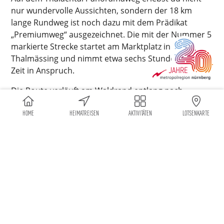
nur wundervolle Aussichten, sondern der 18 km
lange Rundweg ist noch dazu mit dem Prädikat
„Premiumweg“ ausgezeichnet. Die mit der Nummer 5
markierte Strecke startet am Marktplatz in
Thalmässing und nimmt etwa sechs Stunden deiner
Zeit in Anspruch.
Die Route verläuft am Waldrand entlang nach
Gebersdorf, bergauf nach Landersdorf, vorbei an
HOME
HEIMATREISEN
AKTIVITÄTEN
LOTSENKARTE
restaurierten Hügelgräbern aus der Frühzeit nach
Feinschluck und weiter am Windsberg hinab zur
Thalach. Der Rückweg führt bergauf zum Wald, weiter
zum Brühl und auf schattigen Waldwegen zur
Wacholderheide. Am sogenannten „Kuhberg“ folgt er
dem Waldrand und einem Hohlweg im Wald und
leitet dich über den Landeck zurück nach
Thalmässing.
Ob der alte Burgstall Landeck, die 11 Apostel, die