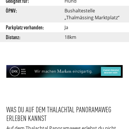
Geeignet für:
Hund
ÖPNV:
Bushaltestelle
„Thalmässing Marktplatz“
Parkplatz vorhanden:
Ja
Distanz:
18km
WAS DU AUF DEM THALACHTAL PANORAMAWEG
ERLEBEN KANNST
Auf dem Thalachtal Panoramaweg erlebst du nicht