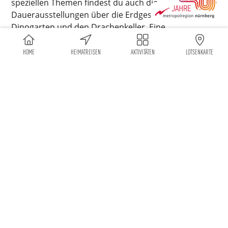
speziellen Themen findest du auch die
Dauerausstellungen über die Erdgeschichte, den
Dinogarten und den Drachenkeller. Eine
Multivisionsshow, Saurierzähne, nachgebaute
Eiszeittiere und sogar richtige Saurier sind zu
HOME
HEIMATREISEN
AKTIVITÄTEN
LOTSENKARTE
bestaunen – an vielen Stellen ist sogar Anfassen
erlaubt!
Riesige Dinos, begehbare Kristalle, Pflanzen aus
einem Urweltdschungel und unzählige Tiere wie
Fischsaurier, Krokodile, Ammoniten sowie Fische aus
einem tropischen Flachmeer warten darauf, von dir
entdeckt zu werden. Ideal für große und kleine
Forscherinnen und Forscher!
HEIMATREISEN, DIE DIESE AKTIVITÄT BEINHALTEN