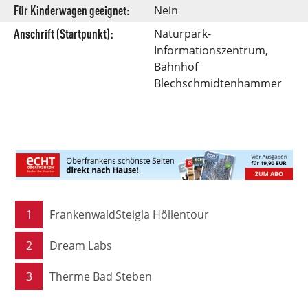
Für Kinderwagen geeignet:
Nein
Anschrift (Startpunkt):
Naturpark-
Informationszentrum,
Bahnhof
Blechschmidtenhammer
1
FrankenwaldSteigla Höllentour
2
Dream Labs
3
Therme Bad Steben