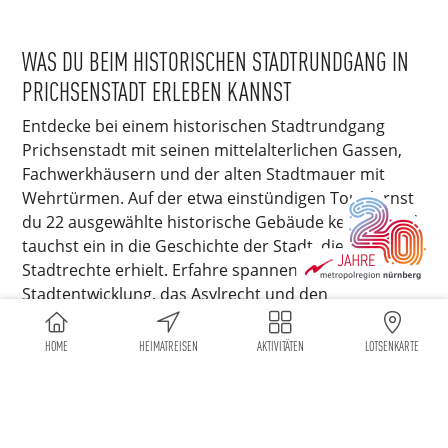
WAS DU BEIM HISTORISCHEN STADTRUNDGANG IN
PRICHSENSTADT ERLEBEN KANNST
Entdecke bei einem historischen Stadtrundgang
Prichsenstadt mit seinen mittelalterlichen Gassen,
Fachwerkhäusern und der alten Stadtmauer mit
Wehrtürmen. Auf der etwa einstündigen Tour lernst
du 22 ausgewählte historische Gebäude kennen und
tauchst ein in die Geschichte der Stadt, die 1367 ihre
Stadtrechte erhielt. Erfahre spannende Details über
Stadtentwicklung, das Asylrecht und den
Wiederaufbau nach Kriegszerstörungen. Der
Rundgang verbindet Kultur, Geschichte und
HOME
HEIMATREISEN
AKTIVITÄTEN
LOTSENKARTE
malerisches Stadtbild – perfekt für alle, die
Prichsenstadt intensiv erleben möchten.