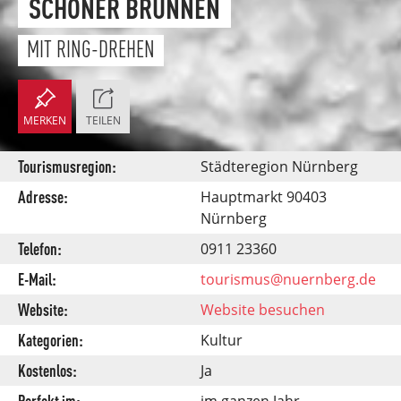
SCHÖNER BRUNNEN
MIT RING-DREHEN
MERKEN
TEILEN
Tourismusregion:
Städteregion Nürnberg
Adresse:
Hauptmarkt 90403
Nürnberg
Telefon:
0911 23360
E-Mail:
tourismus@nuernberg.de
Website:
Website besuchen
Kategorien:
Kultur
Kostenlos:
Ja
Perfekt im:
im ganzen Jahr