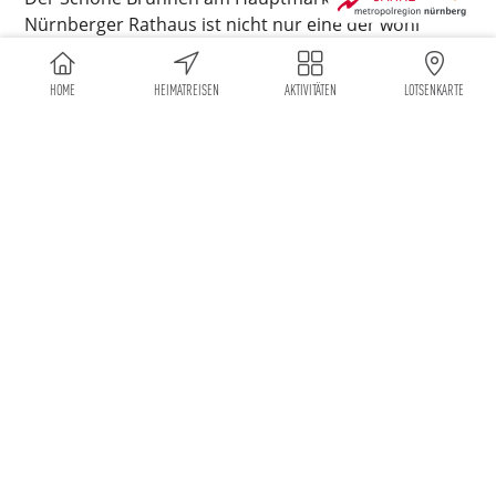
Nürnberger Rathaus ist nicht nur eine der wohl
beliebtesten Sehenswürdigkeiten der Stadt – hier
kannst du auch an den Ringen drehen und dir dabei
HOME
HEIMATREISEN
AKTIVITÄTEN
LOTSENKARTE
etwas wünschen! Der Messingring wird für den
Glücksbringer gehalten, doch die Nürnberger sind
sich sicher, dass der Eisenring der „wahre“
Glücksbringer ist. Der 19 Meter hohe Brunnen wurde
1396 erbaut und seitdem mehrmals restauriert.
WEITERE AKTIVITÄTEN AUS DER REGION