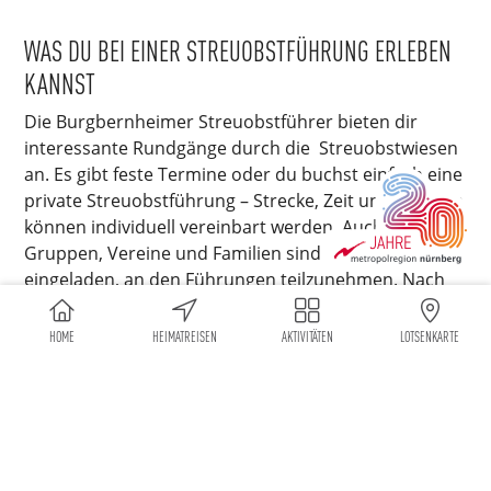
WAS DU BEI EINER STREUOBSTFÜHRUNG ERLEBEN
KANNST
Die Burgbernheimer Streuobstführer bieten dir
interessante Rundgänge durch die Streuobstwiesen
an. Es gibt feste Termine oder du buchst einfach eine
private Streuobstführung – Strecke, Zeit und Themen
können individuell vereinbart werden. Auch
Gruppen, Vereine und Familien sind herzlich
eingeladen, an den Führungen teilzunehmen. Nach
Absprache organisieren die Streuobstführer auch
gerne eine anschließende Brotzeit, ein Picknick oder
HOME
HEIMATREISEN
AKTIVITÄTEN
LOTSENKARTE
auch ein Essen in einer der Burgbernheimer
Gaststätten.