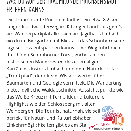
WAS DU AUF DER TRAUMRUNDE PRICHSENSTADT
ERLEBEN KANNST
Die TraumRunde Prichsenstadt ist ein etwa 8,2 km
langer Rundwanderweg im Kitzinger Land. Los geht’s
am Wanderparkplatz Ilmbach am Jagdhaus Ilmbach,
wo du im Biergarten mit Blick auf das Schönbornsche
Jagdschloss entspannen kannst. Der Weg führt dich
durch den Schönborner Forst, vorbei an den
historischen Mauerresten des ehemaligen
Kartäuserklosters Ilmbach und dem Naturlehrpfad
„Trunkpfad“, der dir viel Wissenswertes über
Baumarten und Geologie vermittelt. Die Wanderung
bietet idyllische Waldabschnitte, Aussichtspunkte wie
das Weiße Kreuz mit Fernblick und kulturelle
Highlights wie den Schlossberg mit alten
Weinbergen. Die Tour ist naturnah, vielseitig und
perfekt für Natur- und Kulturliebhaber.
Einkehrmöglichkeiten gibt es am Startpunkt – die