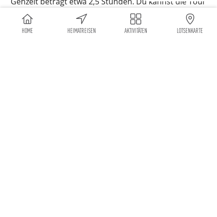
Gehzeit beträgt etwa 2,5 Stunden. Du kannst die Tour
auch mit der TraumRunde Geiselwind zu einer
längeren Tageswanderung kombinieren.
HOME
HEIMATREISEN
AKTIVITÄTEN
LOTSENKARTE
Foto: Simone Kolb