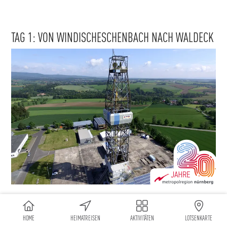
TAG 1: VON WINDISCHESCHENBACH NACH WALDECK
REISE INS ERDINNERE
ERFAHRE MEHR ÜBER DEN BLAUEN PLANETEN!
HOME
HEIMATREISEN
AKTIVITÄTEN
LOTSENKARTE