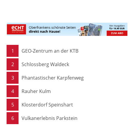
1
GEO-Zentrum an der KTB
2
Schlossberg Waldeck
3
Phantastischer Karpfenweg
4
Rauher Kulm
5
Klosterdorf Speinshart
6
Vulkanerlebnis Parkstein