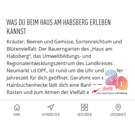
WAS DU BEIM HAUS AM HABSBERG ERLEBEN
KANNST
Kräuter, Beeren und Gemüse, Sortenreichtum und
Blütenvielfalt: Der Bauerngarten des „Haus am
Habsberg“, das Umweltbildungs- und
Regionalentwicklungszentrum des Landkreises
Neumarkt i.d.OPf., ist rund um die Uhr und zu jeder
Jahreszeit für dich geöffnet. Gerahmt von einer
Hainbuchenhecke lädt dich eine Bank zum Ruhen,
Rasten und zum Atmen der Vielfalt ein.
Ziel des „Hauses am Habsberg“ ist es, Umweltbildung
nicht trocken und theoretisch zu vermitteln, sondern
HOME
HEIMATREISEN
AKTIVITÄTEN
LOTSENKARTE
praktisch und sinnlich erlebbar zu machen. Jedes Jahr
steht daher unter einem anderen
Schwerpunktthema – mal sind es alte Kulturpflanzen,