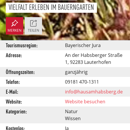
VIELFALT ERLEBEN IM BAUERNGARTEN
MERKEN
TEILEN
Tourismusregion:
Bayerischer Jura
Adresse:
An der Habsberger Straße
1, 92283 Lauterhofen
Öffnungszeiten:
ganzjährig
Telefon:
09181 470-1311
E-Mail:
info@hausamhabsberg.de
Website:
Website besuchen
Kategorien:
Natur
Wissen
Kostenlos:
Ja